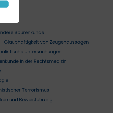
ondere Spurenkunde
- Glaubhaftigkeit von Zeugenaussagen
nalistische Untersuchungen
enkunde in der Rechtsmedizin
k
ogie
istischer Terrorismus
nken und Beweisführung