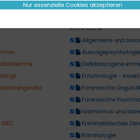
Nur essenzielle Cookies akzeptieren
Kriminalistik
Allgemeine und bes
ehmen
Aussagepsychologie
dizintechnik
Deliktbezogene krimi
atings
Entomologie - Insekt
erkettengesetz
Forensische Linguisti
Forensische Psychol
Islamismus und islam
in GRC
Kriminalistisches De
Kriminologie