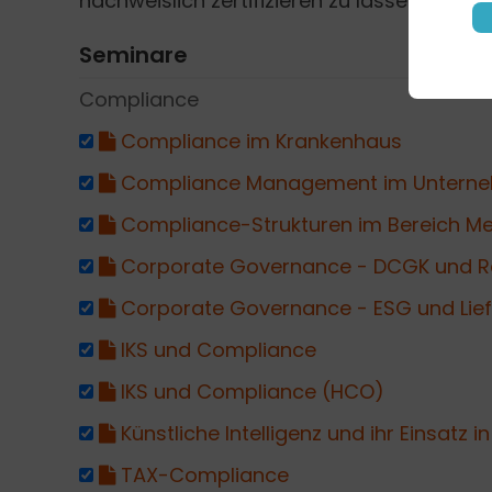
nachweislich zertifizieren zu lassen.
Seminare
Compliance
Compliance im Krankenhaus
Compliance Management im Untern
Compliance-Strukturen im Bereich Me
Corporate Governance - DCGK und R
Corporate Governance - ESG und Lief
IKS und Compliance
IKS und Compliance (HCO)
Künstliche Intelligenz und ihr Einsatz 
TAX-Compliance