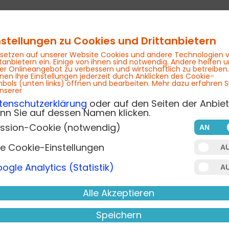
rtifkatslehrgang telefonisch zu buchen:
Telefon +
nstellungen zu Cookies und Drittanbietern
 setzen auf unserer Website Cookies und andere Technologien 
ttanbietern ein. Einige von ihnen sind notwendig. Andere helfen u
er Onlineangebot zu verbessern und wirtschaftlich zu betreiben.
nen Ihre Einstellungen jederzeit durch Anklicken des Cookie-
Zertifikate
Inhouse
Blog
bols (unten links) öffnen und bearbeiten. Mehr dazu erfahren S
unserer
tenschutzerklärung
oder auf den Seiten der Anbiet
nn Sie auf dessen Namen klicken.
ssion-Cookie (notwendig)
i uns
re Cookie-Einstellungen
fahrung in den Themen Wirtschaftskriminalität, Co
ogle Analytics (Statistik)
 der Steinbeis-Hochschule den MBA in der Vertie
riminalistik, auf diesem Wissen, der Erfahrung u
Alle Akzeptieren
en bei uns die Möglichkeit, sich zu den Themen Kri
d Befragungen oder Anti Financial Crime fortzubil
Speichern