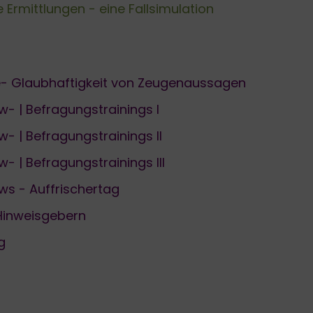
rmittlungen - eine Fallsimulation
- Glaubhaftigkeit von Zeugenaussagen
ew- | Befragungstrainings I
w- | Befragungstrainings II
w- | Befragungstrainings III
ews - Auffrischertag
Hinweisgebern
g