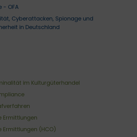
e - OFA
lität, Cyberattacken, Spionage und
herheit in Deutschland
nalität im Kulturgüterhandel
mpliance
fverfahren
 Ermittlungen
 Ermittlungen (HCO)