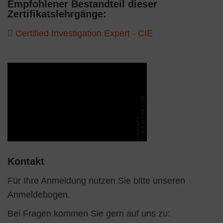
Empfohlener Bestandteil dieser
Zertifikatslehrgänge:
Certified Investigation Expert - CIE
M
©
M
O
N
S
I
T
J
-
S
T
O
C
K
.
A
D
O
B
E
.
C
O
Kontakt
Für Ihre Anmeldung nutzen Sie bitte unseren
Anmeldebogen.
Bei Fragen kommen Sie gern auf uns zu: