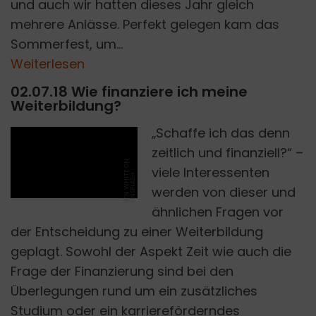
und auch wir hatten dieses Jahr gleich
mehrere Anlässe. Perfekt gelegen kam das
Sommerfest, um...
Weiterlesen
02.07.18 Wie finanziere ich meine
Weiterbildung?
„Schaffe ich das denn
zeitlich und finanziell?“ –
B
E
N
W
H
I
E
O
N
U
N
S
P
L
A
S
viele Interessenten
T
H
werden von dieser und
ähnlichen Fragen vor
der Entscheidung zu einer Weiterbildung
geplagt. Sowohl der Aspekt Zeit wie auch die
Frage der Finanzierung sind bei den
Überlegungen rund um ein zusätzliches
Studium oder ein karriereförderndes