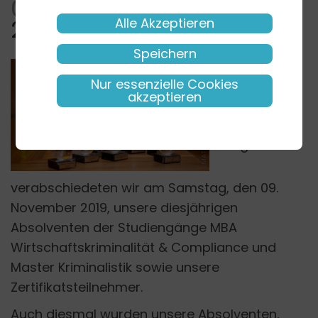
09.11.19
Graduierungsfeier
Alle Akzeptieren
2019
Speichern
Mit einem
Nur essenzielle Cookies
lachendem
akzeptieren
und einem
MATHIAS RICHTER
weinenden
Auge
verabschiedeten wir am Samstag, den 09.
November 2019, unsere diesjährigen
Absolventen der Studiengänge MBA
Wirtschaftskriminalität & Compliance und
Master Kriminalistik sowie unsere
Zertifikatsteilnehmer.
Auch diesmal wurden unsere Absolventen,