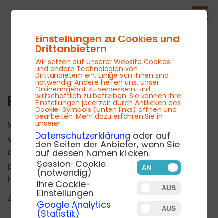
Einstellungen zu Cookies und
Drittanbietern
Wir setzen auf unserer Website Cookies
und andere Technologien von
Drittanbietern ein. Einige von ihnen sind
notwendig. Andere helfen uns, unser
Onlineangebot zu verbessern und
wirtschaftlich zu betreiben. Sie können Ihre
Blog
Einstellungen jederzeit durch Anklicken des
Cookie-Symbols (unten links) öffnen und
bearbeiten. Mehr dazu erfahren Sie in
unserer
Willkommen auf unserem Blog! Hier
Datenschutzerklärung
oder auf
veröffentlichen wir Beiträge zu den Themen
den Seiten der Anbieter, wenn Sie
der School GRC und alles was drum herum
auf dessen Namen klicken.
Session-Cookie
passiert und interessiert. Viel Spaß
(notwendig)
beim Schmö­kern!
Ihre Cookie-
Einstellungen
Zurück zur Blog-Übersicht
Google Analytics
(Statistik)