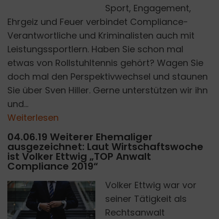
Sport, Engagement,
Ehrgeiz und Feuer verbindet Compliance-
Verantwortliche und Kriminalisten auch mit
Leistungssportlern. Haben Sie schon mal
etwas von Rollstuhltennis gehört? Wagen Sie
doch mal den Perspektivwechsel und staunen
Sie über Sven Hiller. Gerne unterstützen wir ihn
und...
Weiterlesen
04.06.19 Weiterer Ehemaliger
ausgezeichnet: Laut Wirtschaftswoche
ist Volker Ettwig „TOP Anwalt
Compliance 2019“
Volker Ettwig war vor
H
P
H
O
T
O
B
Y
H
U
N
T
E
R
S
R
A
C
E
O
N
U
N
S
P
L
A
S
seiner Tätigkeit als
Rechtsanwalt