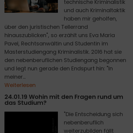
technische Kriminalistik
PIXABAY
und auch Kriminaltaktik
haben mir geholfen,
über den juristischen Tellerrand
hinauszublicken", so erzählt uns Eva Maria
Pavel, Rechtsanwältin und Studentin im
Masterstudiengang Kriminalistik. 2016 hat sie
den nebenberuflichen Studiengang begonnen
und legt nun gerade den Endspurt hin: "In
meiner...
Weiterlesen
24.01.19 Wohin mit den Fragen rund um
das Studium?
"Die Entscheidung sich
T
H
O
M
A
S
D
R
U
A
U
L
T
O
N
U
N
S
P
L
A
S
nebenberuflich
weiterzubilden fällt