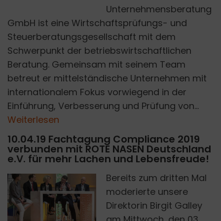
Unternehmensberatung
GmbH ist eine Wirtschaftsprüfungs- und
Steuerberatungsgesellschaft mit dem
Schwerpunkt der betriebswirtschaftlichen
Beratung. Gemeinsam mit seinem Team
betreut er mittelständische Unternehmen mit
internationalem Fokus vorwiegend in der
Einführung, Verbesserung und Prüfung von...
Weiterlesen
10.04.19 Fachtagung Compliance 2019
verbunden mit ROTE NASEN Deutschland
e.V. für mehr Lachen und Lebensfreude!
Bereits zum dritten Mal
moderierte unsere
A
E
R
I
C
H
S
H
M
I
D
T
V
E
R
L
A
G
A
N
G
E
L
K
A
U
S
C
H
Direktorin Birgit Galley
C
|
E
am Mittwoch, den 03.