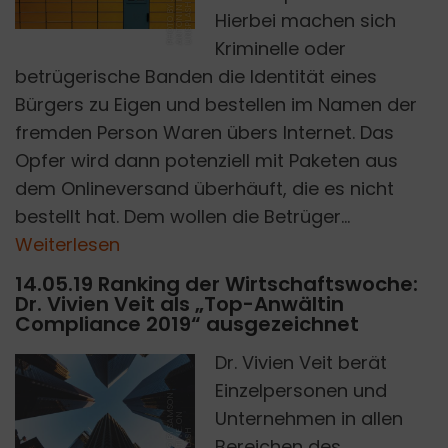
N
P
H
O
T
O
B
J
A
N
A
N
T
O
N
I
K
O
L
A
R
O
U
N
S
P
L
A
S
Y
N
H
Hierbei machen sich
Kriminelle oder
betrügerische Banden die Identität eines
Bürgers zu Eigen und bestellen im Namen der
fremden Person Waren übers Internet. Das
Opfer wird dann potenziell mit Paketen aus
dem Onlineversand überhäuft, die es nicht
bestellt hat. Dem wollen die Betrüger...
Weiterlesen
14.05.19 Ranking der Wirtschaftswoche:
Dr. Vivien Veit als „Top-Anwältin
Compliance 2019“ ausgezeichnet
Dr. Vivien Veit berät
Einzelpersonen und
P
H
O
T
O
B
S
A
S
O
N
C
R
E
A
T
I
V
E.
O
U
N
S
P
L
A
S
Unternehmen in allen
M
N
Bereichen des