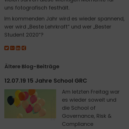
uns fotografisch festhält.
Im kommenden Jahr wird es wieder spannend,
wer wird „Beste Lehrkraft“ und wer „Bester
Student 2020“?
Ältere Blog-Beiträge
12.07.19 15 Jahre School GRC
Am letzten Freitag war
H
es wieder soweit und
P
H
O
T
O
B
Y
S
A
G
A
R
P
A
T
I
L
O
N
U
N
S
P
L
A
S
die School of
Governance, Risk &
Compliance