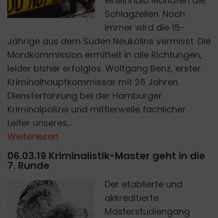
D
A
V
I
D
V
O
N
D
E
M
A
R
O
N
U
N
S
P
L
A
S
I
H
eineinhalb Monaten die
Schlagzeilen. Noch
immer wird die 15-
Jährige aus dem Süden Neuköllns vermisst. Die
Mordkommission ermittelt in alle Richtungen,
leider bisher erfolglos. Wolfgang Benz, erster
Kriminalhauptkommissar mit 26 Jahren
Diensterfahrung bei der Hamburger
Kriminalpolizei und mittlerweile fachlicher
Leiter unseres...
Weiterlesen
06.03.19 Kriminalistik-Master geht in die
7. Runde
Der etablierte und
akkreditierte
Masterstudiengang