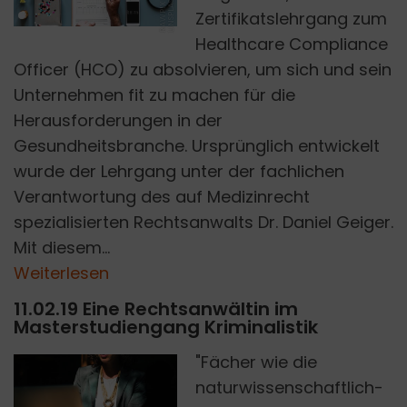
R
A
W
P
I
X
E
O
N
U
N
S
P
L
A
S
L
H
Zertifikatslehrgang zum
Healthcare Compliance
Officer (HCO) zu absolvieren, um sich und sein
Unternehmen fit zu machen für die
Herausforderungen in der
Gesundheitsbranche. Ursprünglich entwickelt
wurde der Lehrgang unter der fachlichen
Verantwortung des auf Medizinrecht
spezialisierten Rechtsanwalts Dr. Daniel Geiger.
Mit diesem...
Weiterlesen
11.02.19 Eine Rechtsanwältin im
Masterstudiengang Kriminalistik
"Fächer wie die
naturwissenschaftlich-