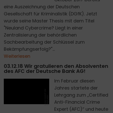
eine Auszeichnung der Deutschen
Gesellschaft für Kriminalistik (DGfK). Jetzt
wurde seine Master Thesis mit dem Titel
"Neuland Cybercrime? Liegt in einer
Zentralisierung der behördlichen
Sachbearbeitung der Schlüssel zum
Bekämpfungserfolg?"...
Weiterlesen
03.12.18 Wir gratulieren den Absolventen
des AFC der Deutsche Bank AG!
Im Februar diesen
Jahres startete der
B
A
I
M
H
A
I
F
O
N
U
N
S
P
L
A
S
Lehrgang zum „Certified
N
H
Anti-Financial Crime
Expert (AFC)“ und heute