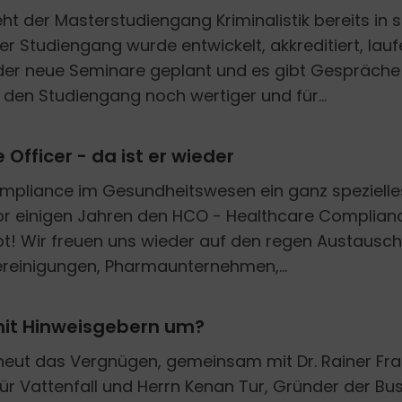
t der Masterstudiengang Kriminalistik bereits in se
Der Studiengang wurde entwickelt, akkreditiert, la
er neue Seminare geplant und es gibt Gespräche zu
den Studiengang noch wertiger und für...
fficer - da ist er wieder
pliance im Gesundheitswesen ein ganz spezielle
or einigen Jahren den HCO - Healthcare Compliance
lebt! Wir freuen uns wieder auf den regen Austaus
ereinigungen, Pharmaunternehmen,...
mit Hinweisgebern um?
neut das Vergnügen, gemeinsam mit Dr. Rainer Fra
r Vattenfall und Herrn Kenan Tur, Gründer der Bu