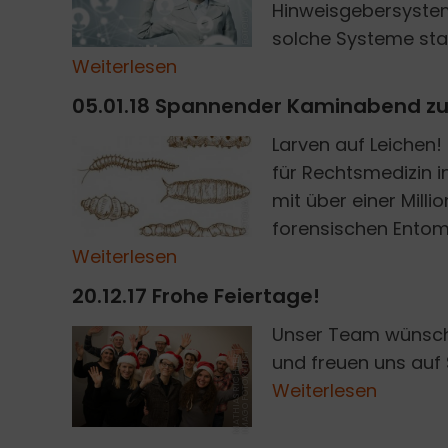
Hinweisgebersystem
FOTOLIA
solche Systeme stan
Weiterlesen
05.01.18 Spannender Kaminabend z
Larven auf Leichen!
für Rechtsmedizin in
mit über einer Mill
FOTOLIA
forensischen Entomo
Weiterlesen
20.12.17 Frohe Feiertage!
Unser Team wünscht
M
A
T
H
I
A
S
R
I
C
H
T
E
|
I
M
A
G
O
F
O
T
O
K
U
N
S
R
T
und freuen uns auf 
Weiterlesen