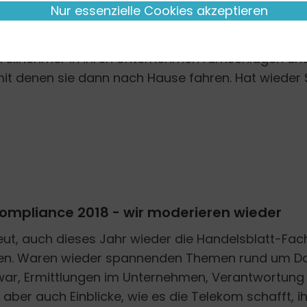
Nur essenzielle Cookies akzeptieren
bilienakademie Berlin Brandenburg schult durch 
tsräte zum Thema Compliance. Das ist immer wiede
e Teilnehmer in ihren Unternehmen rumschlagen u
mit denen sie dann nach Hause fahren. Hat wiede
ompliance 2018 - wir moderieren wieder
ut, auch dieses Jahr wieder die Handelsblatt-Fac
en. Waren wieder spannenden Themen rund um Dat
ar, Ermittlungen im Unternehmen, Verantwortung
ber auch Einblicke, wie es die Telekom schafft, ihr