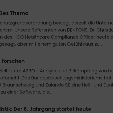
ißes Thema
schutzgrundverordnung bewegt derzeit die Unter
chirm. Unsere Referenten von DENTONS, Dr. Christia
n des HCO Healthcare Compliance Officer heute d
 gesagt, aber mit einem guten Gefühl raus zu...
r forschen
iziell: Unter ABBO - Analyse und Bekämpfung von
geforscht. Das Bundesforschungsministeriums hat 
 Braunschweig und Zalando SE eine Hell- und Dunk
zu einer Software, die...
stik: Der 6. Jahrgang startet heute