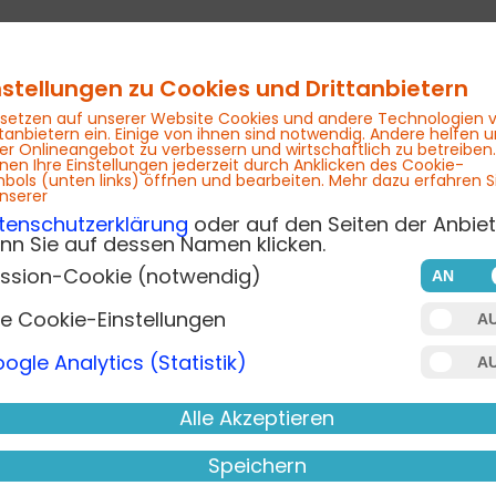
nstellungen zu Cookies und Drittanbietern
 setzen auf unserer Website Cookies und andere Technologien 
ttanbietern ein. Einige von ihnen sind notwendig. Andere helfen u
er Onlineangebot zu verbessern und wirtschaftlich zu betreiben.
nen Ihre Einstellungen jederzeit durch Anklicken des Cookie-
Zertifikate
Inhouse
Blog
bols (unten links) öffnen und bearbeiten. Mehr dazu erfahren S
unserer
tenschutzerklärung
oder auf den Seiten der Anbiet
nn Sie auf dessen Namen klicken.
ssion-Cookie (notwendig)
re Cookie-Einstellungen
fentlichen wir Beiträge zu den Themen der School
ogle Analytics (Statistik)
n!
Alle Akzeptieren
ls Haltung - wir trainieren di
Speichern