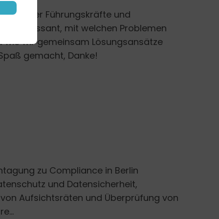
uns wieder Führungskräfte und
r interessant, mit welchen Problemen
nd wie wir gemeinsam Lösungsansätze
r Spaß gemacht, Danke!
htagung zu Compliance in Berlin
enschutz und Datensicherheit,
 von Aufsichtsräten und Überprüfung von
e...