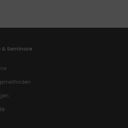
s & Seminare
nce
ngsmethoden
gen
tik