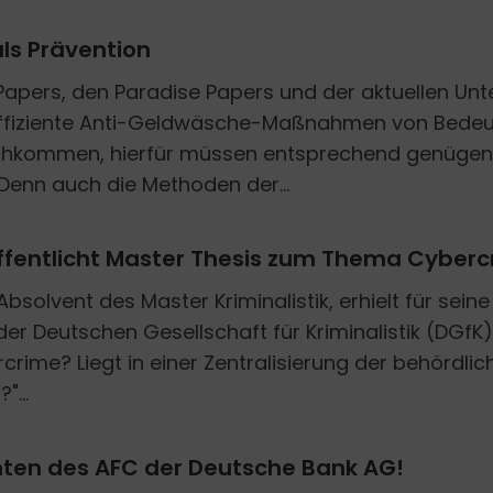
als Prävention
pers, den Paradise Papers und der aktuellen Unt
ffiziente Anti-Geldwäsche-Maßnahmen von Bedeut
achkommen, hierfür müssen entsprechend genügend
Denn auch die Methoden der...
röffentlicht Master Thesis zum Thema Cyber
bsolvent des Master Kriminalistik, erhielt für sein
er Deutschen Gesellschaft für Kriminalistik (DGfK
rcrime? Liegt in einer Zentralisierung der behördl
...
enten des AFC der Deutsche Bank AG!