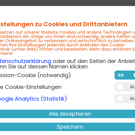
nstellungen zu Cookies und Drittanbietern
 setzen auf unserer Website Cookies und andere Technologien 
ttanbietern ein. Einige von ihnen sind notwendig. Andere helfen u
er Onlineangebot zu verbessern und wirtschaftlich zu betreiben.
nen Ihre Einstellungen jederzeit durch Anklicken des Cookie-
Zertifikate
Inhouse
Blog
bols (unten links) öffnen und bearbeiten. Mehr dazu erfahren S
unserer
tenschutzerklärung
oder auf den Seiten der Anbiet
nn Sie auf dessen Namen klicken.
ssion-Cookie (notwendig)
re Cookie-Einstellungen
fentlichen wir Beiträge zu den Themen der School
ogle Analytics (Statistik)
n!
Alle Akzeptieren
-Studie - Mauer GmbH zählt 
Speichern