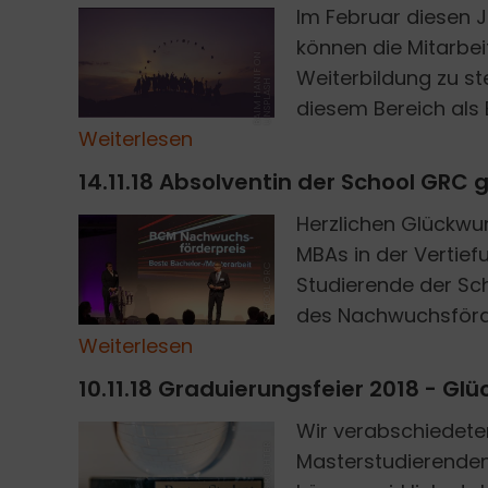
Im Februar diesen J
können die Mitarbei
B
A
I
M
H
A
I
F
O
N
U
N
S
P
L
A
S
Weiterbildung zu st
N
H
diesem Bereich als B
Weiterlesen
14.11.18 Absolventin der School GR
Herzlichen Glückwun
MBAs in der Vertief
SCHOOL GRC
Studierende der Sch
des Nachwuchsförde
Weiterlesen
10.11.18 Graduierungsfeier 2018 - G
Wir verabschiedete
MATHIAS RICHTER
Masterstudierenden 