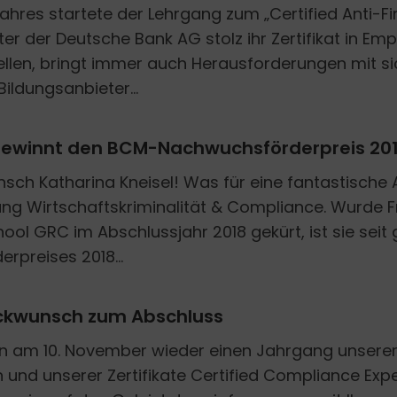
ahres startete der Lehrgang zum „Certified Anti-F
ter der Deutsche Bank AG stolz ihr Zertifikat in E
ellen, bringt immer auch Herausforderungen mit sic
ildungsanbieter...
C gewinnt den BCM-Nachwuchsförderpreis 20
sch Katharina Kneisel! Was für eine fantastische 
ung Wirtschaftskriminalität & Compliance. Wurde Fr
ool GRC im Abschlussjahr 2018 gekürt, ist sie sei
rpreises 2018...
lückwunsch zum Abschluss
n am 10. November wieder einen Jahrgang unserer 
und unserer Zertifikate Certified Compliance Expert