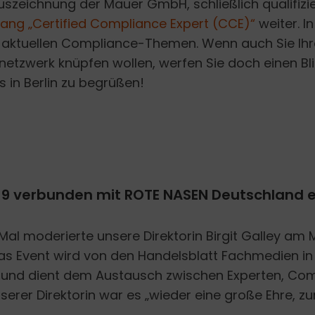
uszeichnung der Mauer GmbH, schließlich qualifizi
rgang „Certified Compliance Expert (CCE)“
weiter. I
it aktuellen Compliance-Themen. Wenn auch Sie I
netzwerk knüpfen wollen, werfen Sie doch einen Bl
s in Berlin zu begrüßen!
9 verbunden mit ROTE NASEN Deutschland e
 Mal moderierte unsere Direktorin Birgit Galley am 
as Event wird von den Handelsblatt Fachmedien in
t und dient dem Austausch zwischen Experten, Co
erer Direktorin war es „wieder eine große Ehre, zum