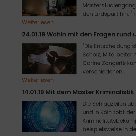
Masterstudiengang 
PIXABAY
den Endspurt hin: "In
Weiterlesen
24.01.19 Wohin mit den Fragen rund
"Die Entscheidung si
T
H
O
M
A
S
D
R
U
A
U
L
T
O
N
U
N
S
P
L
A
S
Scholz, Mitarbeiteri
O
H
Carine Zangerlé kü
verschiedenen...
Weiterlesen
14.01.19 Mit dem Master Kriminalistik
Die Schlagzeilen üb
und in Köln tobt der
Kriminalitätsbekäm
FOTOLIA
beispielsweise in der