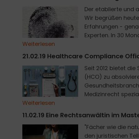
Der etablierte und a
Wir begrüßen heute 
Erfahrungen - genau
PIXABAY
Experten. In 30 Mon
Weiterlesen
21.02.19 Healthcare Compliance Offi
Seit 2012 bietet di
(HCO) zu absolvier
R
A
W
P
I
X
E
O
N
U
N
S
P
L
A
S
Gesundheitsbranche
L
H
Medizinrecht spezial
Weiterlesen
11.02.19 Eine Rechtsanwältin im Mast
"Fächer wie die nat
den juristischen Te