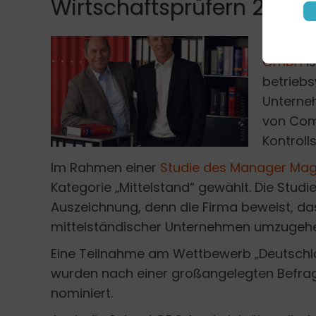
Wirtschaftsprüfern 2019
Stephan 
GmbH
i
betriebs
Unterneh
MAUER GMBH
von Com
Kontroll
Im Rahmen einer
Studie des Manager Mag
Kategorie „Mittelstand“ gewählt. Die Stu
Auszeichnung, denn die Firma beweist, da
mittelständischer Unternehmen umzugehe
Eine Teilnahme am Wettbewerb „Deutschland
wurden nach einer großangelegten Befrag
nominiert.