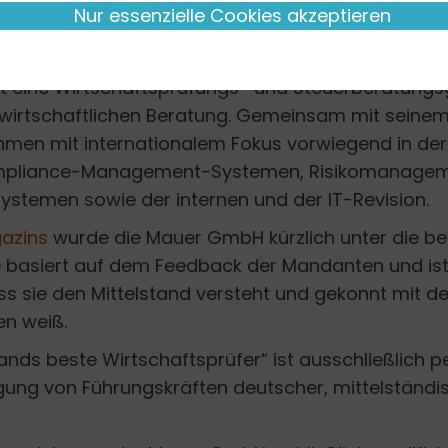
Nur essenzielle Cookies akzeptieren
Mauer gründete 2010 in Reutlingen seine eigene Ka
st eine Wirtschaftsprüfungs- und Steuerberatungs
wirtschaftlichen Beratung. Gemeinsam mit seinem
men mit internationalem Fokus vorwiegend in der
pliance-Management-Systemen, Risikomanageme
systemen sowie der internen und der IT-Revision.
azins
wurde die Mauer GmbH kürzlich unter die bes
die basiert auf dem Feedback der Mandanten und i
ss sie den Mittelstand versteht und gekonnt mit
n weiß.
s beste Wirtschaftsprüfer“ ist ausschließlich per
ung von Führungskräften deutscher, mittelständis