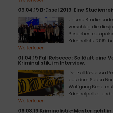
09.04.19 Brüssel 2019: Eine Studien
Unsere Studierenden
verschlug die diesj
SCHOOL GRC
Besuchen europäisch
Kriminalistik 2019, be
Weiterlesen
01.04.19 Fall Rebecca: So läuft eine
Kriminalistik, im Interview.
Der Fall Rebecca Re
D
A
V
I
D
V
O
N
D
E
M
A
R
O
N
U
N
S
P
L
A
S
aus dem Süden Neukö
I
H
Wolfgang Benz, ers
Kriminalpolizei und m
Weiterlesen
06.03.19 Kriminalistik-Master geht in