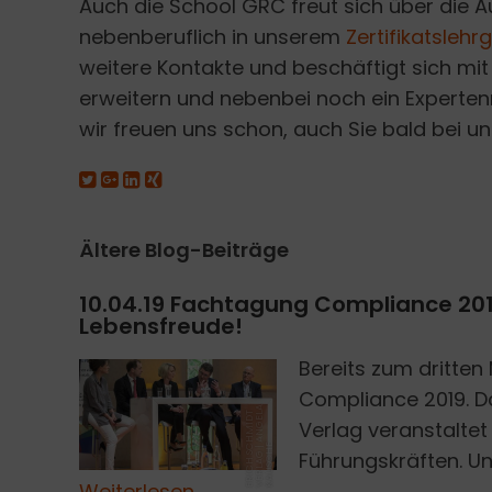
Auch die School GRC freut sich über die A
nebenberuflich in unserem
Zertifikatsleh
weitere Kontakte und beschäftigt sich m
erweitern und nebenbei noch ein Experten
wir freuen uns schon, auch Sie bald bei un
Ältere Blog-Beiträge
10.04.19 Fachtagung Compliance 201
Lebensfreude!
Bereits zum dritten
Compliance 2019. D
A
E
R
I
C
H
S
H
M
I
D
T
V
E
R
L
A
G
A
N
G
E
L
K
A
U
S
C
H
Verlag veranstalte
C
|
E
Führungskräften. Uns
Weiterlesen