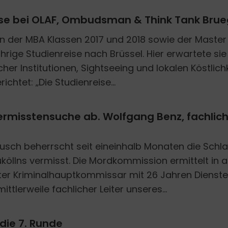
reise bei OLAF, Ombudsman & Think Tank Brue
 der MBA Klassen 2017 und 2018 sowie der Master K
ährige Studienreise nach Brüssel. Hier erwartete s
er Institutionen, Sightseeing und lokalen Köstlichk
richtet: „Die Studienreise...
 Vermisstensuche ab. Wolfgang Benz, fachlic
usch beherrscht seit eineinhalb Monaten die Schla
llns vermisst. Die Mordkommission ermittelt in alle
ter Kriminalhauptkommissar mit 26 Jahren Dienst
ittlerweile fachlicher Leiter unseres...
 die 7. Runde