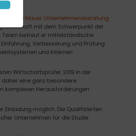
nzlei. Die
Mauer Unternehmensberatung
gesellschaft mit dem Schwerpunkt der
 Team betreut er mittelständische
 Einführung, Verbesserung und Prüfung
ntsystemen und internen
ten Wirtschaftsprüfer 2019 in der
st daher eine ganz besondere
 den komplexen Herausforderungen
 Einladung möglich. Die Qualifizierten
cher Unternehmen für die Studie