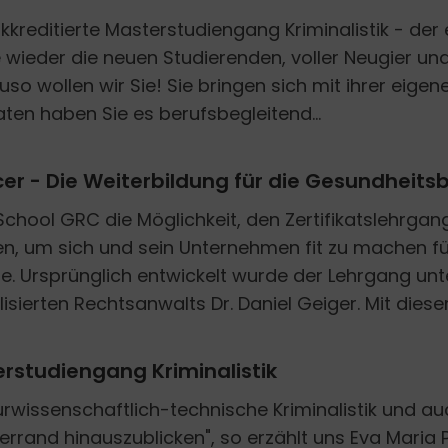
kkreditierte Masterstudiengang Kriminalistik - der 
wieder die neuen Studierenden, voller Neugier und
so wollen wir Sie! Sie bringen sich mit ihrer eige
aten haben Sie es berufsbegleitend...
cer - Die Weiterbildung für die Gesundheit
e School GRC die Möglichkeit, den Zertifikatslehrg
en, um sich und sein Unternehmen fit zu machen fü
. Ursprünglich entwickelt wurde der Lehrgang unt
isierten Rechtsanwalts Dr. Daniel Geiger. Mit diesem
erstudiengang Kriminalistik
urwissenschaftlich-technische Kriminalistik und au
llerrand hinauszublicken", so erzählt uns Eva Maria