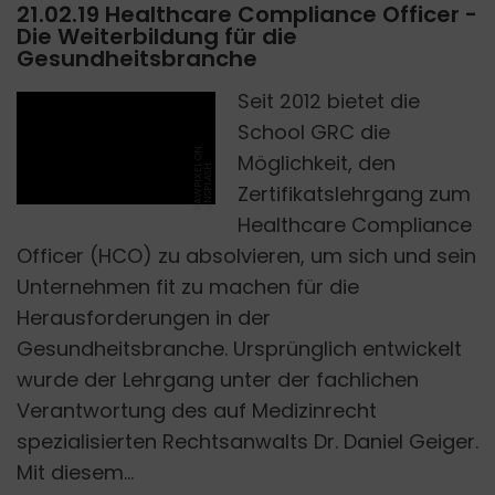
21.02.19 Healthcare Compliance Officer -
Die Weiterbildung für die
Gesundheitsbranche
Seit 2012 bietet die
School GRC die
R
A
W
P
I
X
E
O
N
U
N
S
P
L
A
S
Möglichkeit, den
L
H
Zertifikatslehrgang zum
Healthcare Compliance
Officer (HCO) zu absolvieren, um sich und sein
Unternehmen fit zu machen für die
Herausforderungen in der
Gesundheitsbranche. Ursprünglich entwickelt
wurde der Lehrgang unter der fachlichen
Verantwortung des auf Medizinrecht
spezialisierten Rechtsanwalts Dr. Daniel Geiger.
Mit diesem...