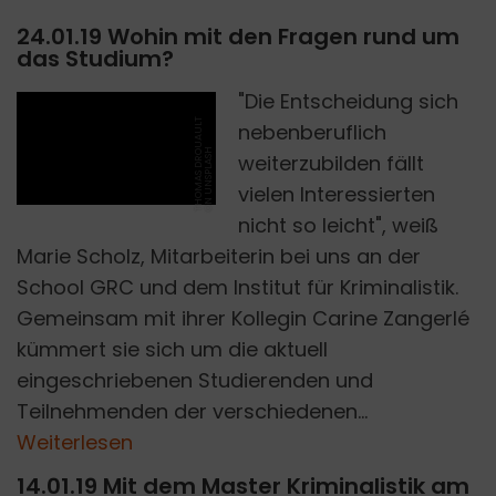
24.01.19 Wohin mit den Fragen rund um
das Studium?
"Die Entscheidung sich
T
H
O
M
A
S
D
R
U
A
U
L
T
O
N
U
N
S
P
L
A
S
nebenberuflich
O
H
weiterzubilden fällt
vielen Interessierten
nicht so leicht", weiß
Marie Scholz, Mitarbeiterin bei uns an der
School GRC und dem Institut für Kriminalistik.
Gemeinsam mit ihrer Kollegin Carine Zangerlé
kümmert sie sich um die aktuell
eingeschriebenen Studierenden und
Teilnehmenden der verschiedenen...
Weiterlesen
14.01.19 Mit dem Master Kriminalistik am