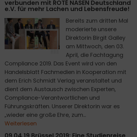
verbunden mit ROTE NASEN Deutschland
e.V. für mehr Lachen und Lebensfreude!
Bereits zum dritten Mal
moderierte unsere
A
E
R
I
C
H
S
H
M
I
D
T
V
E
R
L
A
G
A
N
G
E
L
K
A
U
S
C
H
Direktorin Birgit Galley
C
|
E
am Mittwoch, den 03.
April, die Fachtagung
Compliance 2019. Das Event wird von den
Handelsblatt Fachmedien in Kooperation mit
dem Erich Schmidt Verlag veranstaltet und
dient dem Austausch zwischen Experten,
Compliance-Verantwortlichen und
Führungskräften. Unserer Direktorin war es
„wieder eine große Ehre, zum...
Weiterlesen
09.04.19 Brüssel 2019: Eine Studienreise