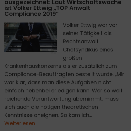
ausgezeichnet: Laut Wirtschaftswoche
ist Volker Ettwig „TOP Anwalt
Compliance 2019“
Volker Ettwig war vor
H
P
H
O
T
O
B
Y
H
U
N
T
E
R
S
R
A
C
E
O
N
U
N
S
P
L
A
S
seiner Tätigkeit als
Rechtsanwalt
Chefsyndikus eines
großen
Krankenhauskonzerns als er zusätzlich zum
Compliance-Beauftragten bestellt wurde. „Mir
war klar, dass man diese Aufgaben nicht
einfach nebenbei erledigen kann. Wer so weit
reichende Verantwortung übernimmt, muss
sich auch die nötigen theoretischen
Kenntnisse aneignen. So kam ich...
Weiterlesen