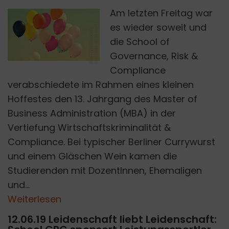
Am letzten Freitag war
H
es wieder soweit und
P
H
O
T
O
B
Y
S
A
G
A
R
P
A
T
I
L
O
N
U
N
S
P
L
A
S
die School of
Governance, Risk &
Compliance
verabschiedete im Rahmen eines kleinen
Hoffestes den 13. Jahrgang des Master of
Business Administration (MBA) in der
Vertiefung Wirtschaftskriminalität &
Compliance. Bei typischer Berliner Currywurst
und einem Gläschen Wein kamen die
Studierenden mit DozentInnen, Ehemaligen
und...
Weiterlesen
12.06.19 Leidenschaft liebt Leidenschaft: