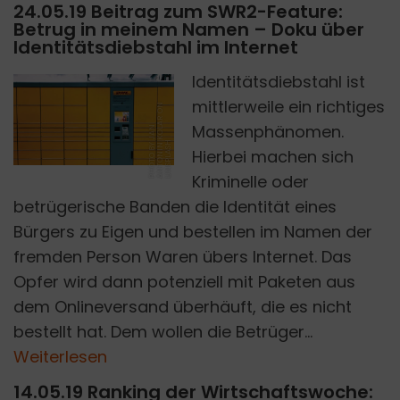
24.05.19 Beitrag zum SWR2-Feature:
Betrug in meinem Namen – Doku über
Identitätsdiebstahl im Internet
Identitätsdiebstahl ist
mittlerweile ein richtiges
N
Massenphänomen.
P
H
O
T
O
B
J
A
N
A
N
T
O
N
I
K
O
L
A
R
O
U
N
S
P
L
A
S
Y
N
H
Hierbei machen sich
Kriminelle oder
betrügerische Banden die Identität eines
Bürgers zu Eigen und bestellen im Namen der
fremden Person Waren übers Internet. Das
Opfer wird dann potenziell mit Paketen aus
dem Onlineversand überhäuft, die es nicht
bestellt hat. Dem wollen die Betrüger...
Weiterlesen
14.05.19 Ranking der Wirtschaftswoche: