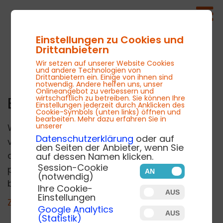
Einstellungen zu Cookies und
Drittanbietern
Wir setzen auf unserer Website Cookies
und andere Technologien von
Drittanbietern ein. Einige von ihnen sind
notwendig. Andere helfen uns, unser
Onlineangebot zu verbessern und
wirtschaftlich zu betreiben. Sie können Ihre
Blog
Einstellungen jederzeit durch Anklicken des
Cookie-Symbols (unten links) öffnen und
bearbeiten. Mehr dazu erfahren Sie in
unserer
Willkommen auf unserem Blog! Hier
Datenschutzerklärung
oder auf
veröffentlichen wir Beiträge zu den Themen
den Seiten der Anbieter, wenn Sie
der School GRC und alles was drum herum
auf dessen Namen klicken.
Session-Cookie
passiert und interessiert. Viel Spaß
(notwendig)
beim Schmö­kern!
Ihre Cookie-
Einstellungen
Zurück zur Blog-Übersicht
Google Analytics
(Statistik)