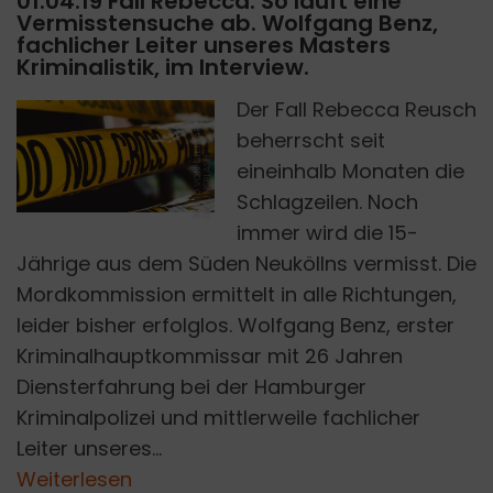
01.04.19 Fall Rebecca: So läuft eine
Vermisstensuche ab. Wolfgang Benz,
fachlicher Leiter unseres Masters
Kriminalistik, im Interview.
Der Fall Rebecca Reusch
D
A
V
I
D
V
O
N
D
E
M
A
R
O
N
U
N
S
P
L
A
S
beherrscht seit
I
H
eineinhalb Monaten die
Schlagzeilen. Noch
immer wird die 15-
Jährige aus dem Süden Neuköllns vermisst. Die
Mordkommission ermittelt in alle Richtungen,
leider bisher erfolglos. Wolfgang Benz, erster
Kriminalhauptkommissar mit 26 Jahren
Diensterfahrung bei der Hamburger
Kriminalpolizei und mittlerweile fachlicher
Leiter unseres...
Weiterlesen