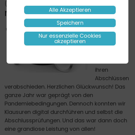
04.12.20
Graduierung 2020
Alle Akzeptieren
mal anders
Speichern
32
Nur essenzielle Cookies
Absolventen
akzeptieren
konnten wir
in diesem
Jahr mit
FOTOLIA
ihren
Abschlüssen
verabschieden. Herzlichen Glückwunsch! Das
ganze Jahr war geprägt von den
Pandemiebedingungen. Dennoch konnten wir
Klausuren digital durchführen und selbst die
Abschlussprüfungen. Und das war dann doch
eine grandiose Leistung von allen!