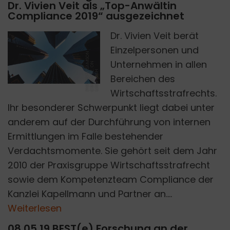
Dr. Vivien Veit als „Top-Anwältin
Compliance 2019“ ausgezeichnet
Dr. Vivien Veit berät
Einzelpersonen und
P
H
O
T
O
B
S
A
S
O
N
C
R
E
A
T
I
V
E.
O
U
N
S
P
L
A
S
Unternehmen in allen
M
N
Y
H
Bereichen des
Wirtschaftsstrafrechts.
Ihr besonderer Schwerpunkt liegt dabei unter
anderem auf der Durchführung von internen
Ermittlungen im Falle bestehender
Verdachtsmomente. Sie gehört seit dem Jahr
2010 der Praxisgruppe Wirtschaftsstrafrecht
sowie dem Kompetenzteam Compliance der
Kanzlei Kapellmann und Partner an....
Weiterlesen
08.05.19 BEST(e) Forschung an der