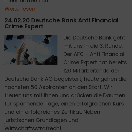
mehr hoffentlich...
Weiterlesen
24.02.20 Deutsche Bank Anti Financial
Crime Expert
Die Deutsche Bank geht
E
mit uns in die 3. Runde.
Der AFC - Anti Financial
T
H
O
M
A
S
K
Ö
L
S
C
H
_
P
I
X
E
L
I
O.
D
Crime Expert hat bereits
120 Mitarbeitende der
Deutsche Bank AG begeistert, heute gehen die
nächsten 50 Aspiranten an den Start. Wir
freuen uns mit Ihnen und drücken die Daumen
für spannende Tage, einen erfolgreichen Kurs
und ein erfolgreiches Zertikat. Neben
juristischen Grundlagen und
Wirtschaftsstrafrecht,...