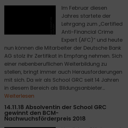
Im Februar diesen
Jahres startete der
B
A
I
M
H
A
I
F
O
N
U
N
S
P
L
A
S
Lehrgang zum „Certified
N
H
Anti-Financial Crime
Expert (AFC)“ und heute
nun können die Mitarbeiter der Deutsche Bank
AG stolz ihr Zertifikat in Empfang nehmen. Sich
einer nebenberuflichen Weiterbildung zu
stellen, bringt immer auch Herausforderungen
mit sich. Da wir als School GRC seit 14 Jahren
in diesem Bereich als Bildungsanbieter...
Weiterlesen
14.11.18 Absolventin der School GRC
gewinnt den BCM-
Nachwuchsförderpreis 2018